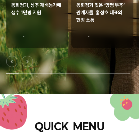
동화청과, 상추 재배농가에
동화청과 찾은 ‘양평 부추’
생수 1만병 지원
관계자들, 홍성호 대표와
현장 소통
QUICK MENU