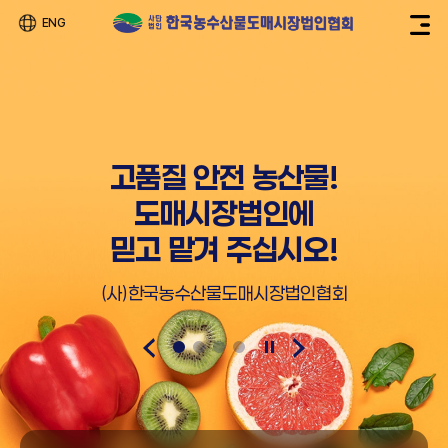
ENG
고품질 안전 농산물!
도매시장법인에
믿고 맡겨 주십시오!
(사)한국농수산물도매시장법인협회