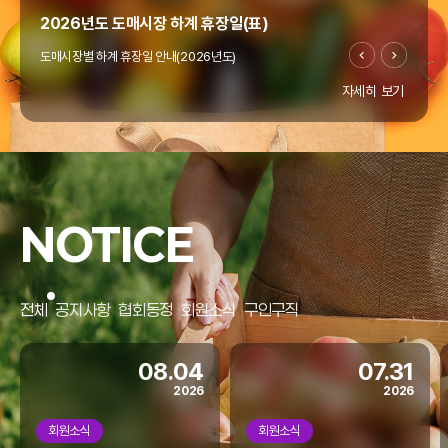
2026년도 도매시장 하계 휴장일(표)
도매시장별 하계 휴장일 안내(2026년도)
자세히 보기
"온라인도매시장 창업지원사업" 공고(~4/10까지)
우리협회에서는 열정과 꿈으로 미래 농업을 이끌 청년의
"온라인도매시장 창업지원사업"을 아래와 같이 모집
NOTICE
공고합니다.
홈페이지 리뉴얼
전체
공지사항
협회동정
회원소식
구인구직
협회 홈페이지가 리뉴얼되었습니다.
모바일에서도 많은 이용 바랍니다.
08.04
07.31
2026
2026
회원소식
회원소식