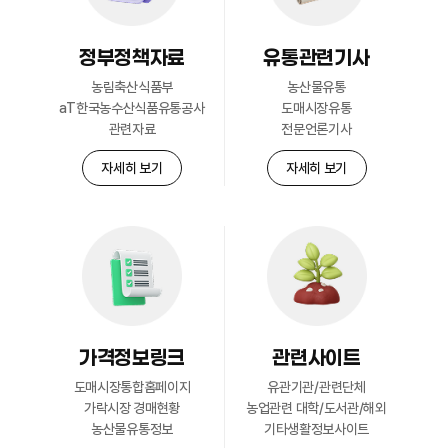
정부정책자료
유통관련기사
회원현황
농림축산식품부
농산물유통
자세히 보기
aT한국농수산식품유통공사
도매시장유통
관련자료
전문언론기사
자세히 보기
자세히 보기
가격정보링크
관련사이트
도매시장통합홈페이지
유관기관/관련단체
가락시장 경매현황
농업관련 대학/도서관/해외
농산물유통정보
기타생활정보사이트