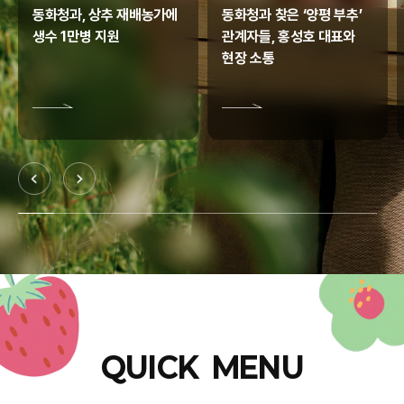
동화청과, 상추 재배농가에
동화청과 찾은 ‘양평 부추’
생수 1만병 지원
관계자들, 홍성호 대표와
현장 소통
QUICK MENU