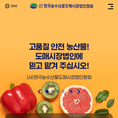
ENG
고품질 안전 농산물!
도매시장법인에
믿고 맡겨 주십시오!
(사)한국농수산물도매시장법인협회