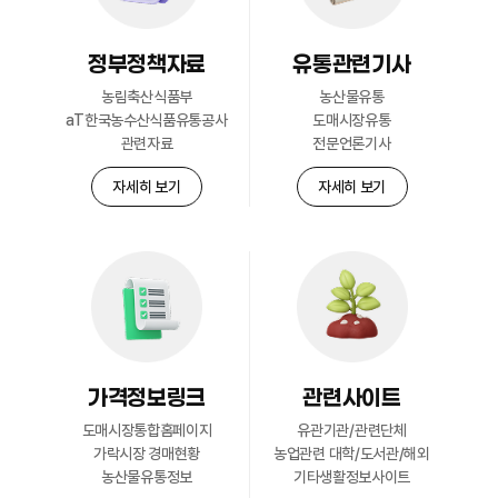
정부정책자료
유통관련기사
회원현황
농림축산식품부
농산물유통
자세히 보기
aT한국농수산식품유통공사
도매시장유통
관련자료
전문언론기사
자세히 보기
자세히 보기
가격정보링크
관련사이트
도매시장통합홈페이지
유관기관/관련단체
가락시장 경매현황
농업관련 대학/도서관/해외
농산물유통정보
기타생활정보사이트