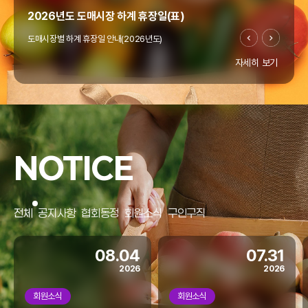
2026년도 도매시장 하계 휴장일(표)
도매시장별 하계 휴장일 안내(2026년도)
자세히 보기
"온라인도매시장 창업지원사업" 공고(~4/10까지)
우리협회에서는 열정과 꿈으로 미래 농업을 이끌 청년의
"온라인도매시장 창업지원사업"을 아래와 같이 모집
NOTICE
공고합니다.
홈페이지 리뉴얼
전체
공지사항
협회동정
회원소식
구인구직
협회 홈페이지가 리뉴얼되었습니다.
모바일에서도 많은 이용 바랍니다.
08.04
07.31
2026
2026
회원소식
회원소식