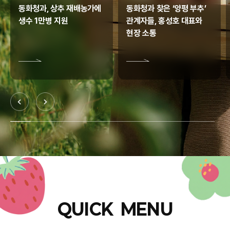
동화청과, 상추 재배농가에
동화청과 찾은 ‘양평 부추’
생수 1만병 지원
관계자들, 홍성호 대표와
현장 소통
QUICK MENU