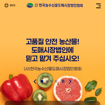
ENG
고품질 안전 농산물!
도매시장법인에
믿고 맡겨 주십시오!
(사)한국농수산물도매시장법인협회