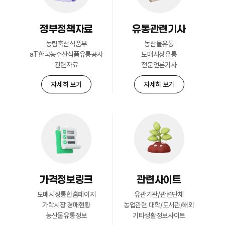
정부정책자료
유통관련기사
회원현황
농림축산식품부
농산물유통
자세히 보기
aT한국농수산식품유통공사
도매시장유통
관련자료
전문언론기사
자세히 보기
자세히 보기
가격정보링크
관련사이트
도매시장통합홈페이지
유관기관/관련단체
가락시장 경매현황
농업관련 대학/도서관/해외
농산물유통정보
기타생활정보사이트