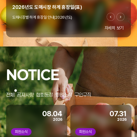
2026년도 도매시장 하계 휴장일(표)
도매시장별 하계 휴장일 안내(2026년도)
자세히 보기
"온라인도매시장 창업지원사업" 공고(~4/10까지)
우리협회에서는 열정과 꿈으로 미래 농업을 이끌 청년의
"온라인도매시장 창업지원사업"을 아래와 같이 모집
NOTICE
공고합니다.
홈페이지 리뉴얼
전체
공지사항
협회동정
회원소식
구인구직
협회 홈페이지가 리뉴얼되었습니다.
모바일에서도 많은 이용 바랍니다.
08.04
07.31
2026
2026
회원소식
회원소식