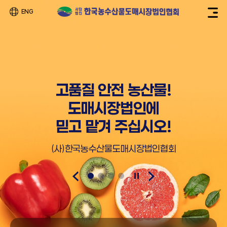
ENG
고품질 안전 농산물!
도매시장법인에
믿고 맡겨 주십시오!
(사)한국농수산물도매시장법인협회