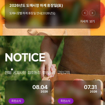
2026년도 도매시장 하계 휴장일(표)
도매시장별 하계 휴장일 안내(2026년도)
자세히 보기
"온라인도매시장 창업지원사업" 공고(~4/10까지)
우리협회에서는 열정과 꿈으로 미래 농업을 이끌 청년의
"온라인도매시장 창업지원사업"을 아래와 같이 모집
NOTICE
공고합니다.
홈페이지 리뉴얼
전체
공지사항
협회동정
회원소식
구인구직
협회 홈페이지가 리뉴얼되었습니다.
모바일에서도 많은 이용 바랍니다.
08.04
07.31
2026
2026
회원소식
회원소식