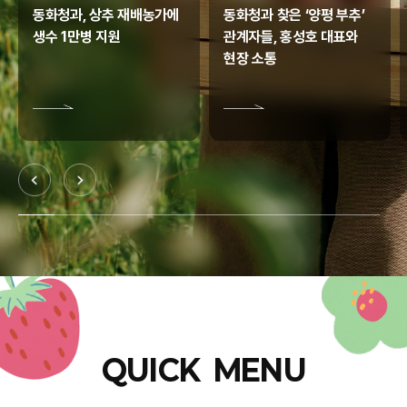
동화청과, 상추 재배농가에
동화청과 찾은 ‘양평 부추’
생수 1만병 지원
관계자들, 홍성호 대표와
현장 소통
QUICK MENU