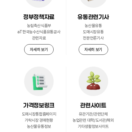
정부정책자료
유통관련기사
회원현황
농림축산식품부
농산물유통
자세히 보기
aT한국농수산식품유통공사
도매시장유통
관련자료
전문언론기사
자세히 보기
자세히 보기
가격정보링크
관련사이트
도매시장통합홈페이지
유관기관/관련단체
가락시장 경매현황
농업관련 대학/도서관/해외
농산물유통정보
기타생활정보사이트