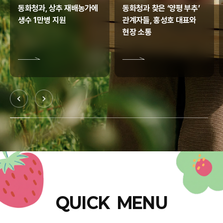
동화청과, 상추 재배농가에
동화청과 찾은 ‘양평 부추’
생수 1만병 지원
관계자들, 홍성호 대표와
현장 소통
도매시장제도
자세히 보기
도매시장 현황
QUICK MENU
자세히 보기