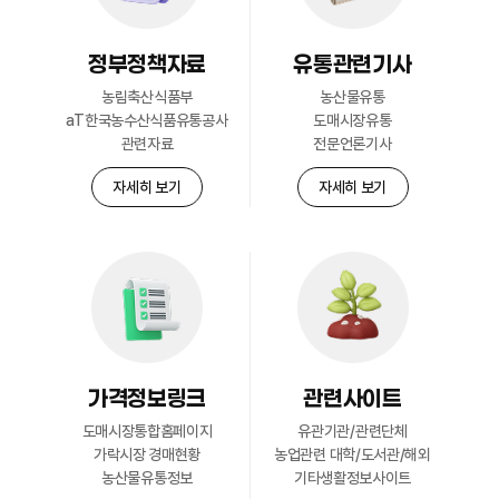
정부정책자료
유통관련기사
농림축산식품부
농산물유통
aT한국농수산식품유통공사
도매시장유통
관련자료
전문언론기사
자세히 보기
자세히 보기
가격정보링크
관련사이트
도매시장통합홈페이지
유관기관/관련단체
가락시장 경매현황
농업관련 대학/도서관/해외
농산물유통정보
기타생활정보사이트