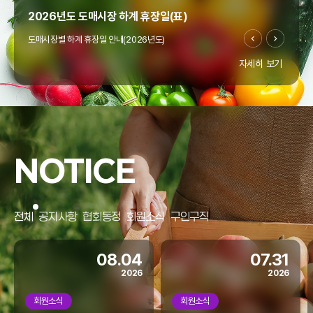
2026년도 도매시장 하계 휴장일(표)
도매시장별 하계 휴장일 안내(2026년도)
자세히 보기
"온라인도매시장 창업지원사업" 공고(~4/10까지)
우리협회에서는 열정과 꿈으로 미래 농업을 이끌 청년의
"온라인도매시장 창업지원사업"을 아래와 같이 모집
NOTICE
공고합니다.
홈페이지 리뉴얼
전체
공지사항
협회동정
회원소식
구인구직
협회 홈페이지가 리뉴얼되었습니다.
모바일에서도 많은 이용 바랍니다.
08.04
07.31
2026
2026
회원소식
회원소식