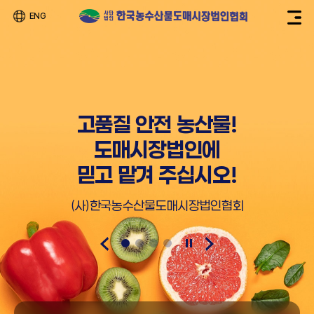
ENG
고품질 안전 농산물!
도매시장법인에
믿고 맡겨 주십시오!
(사)한국농수산물도매시장법인협회