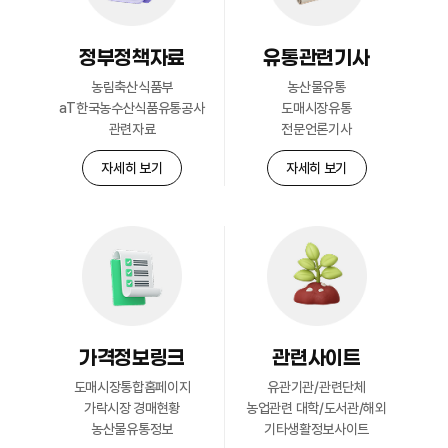
정부정책자료
유통관련기사
회원현황
농림축산식품부
농산물유통
자세히 보기
aT한국농수산식품유통공사
도매시장유통
관련자료
전문언론기사
자세히 보기
자세히 보기
가격정보링크
관련사이트
도매시장통합홈페이지
유관기관/관련단체
가락시장 경매현황
농업관련 대학/도서관/해외
농산물유통정보
기타생활정보사이트