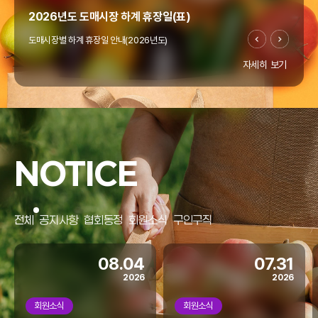
2026년도 도매시장 하계 휴장일(표)
도매시장별 하계 휴장일 안내(2026년도)
자세히 보기
"온라인도매시장 창업지원사업" 공고(~4/10까지)
우리협회에서는 열정과 꿈으로 미래 농업을 이끌 청년의
"온라인도매시장 창업지원사업"을 아래와 같이 모집
NOTICE
공고합니다.
홈페이지 리뉴얼
전체
공지사항
협회동정
회원소식
구인구직
협회 홈페이지가 리뉴얼되었습니다.
모바일에서도 많은 이용 바랍니다.
08.04
07.31
2026
2026
회원소식
회원소식