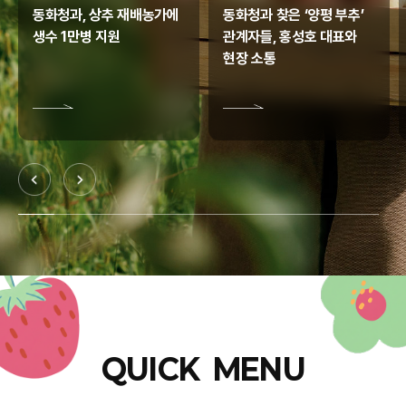
동화청과, 상추 재배농가에
동화청과 찾은 ‘양평 부추’
생수 1만병 지원
관계자들, 홍성호 대표와
현장 소통
QUICK MENU