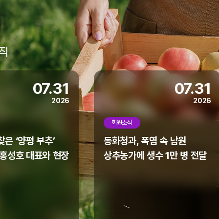
직
07.31
07.31
2026
2026
회원소식
은 ‘양평 부추’
동화청과, 폭염 속 남원
 홍성호 대표와 현장
상추농가에 생수 1만 병 전달