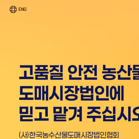
ENG
고품질 안전 농산
공영도매시장만이
도매시장법인에
"공개·경쟁"
믿고 맡겨 주십시
거래체제 실현