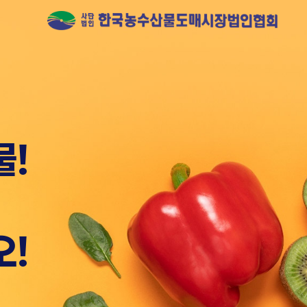
물!
 유일하게
오!