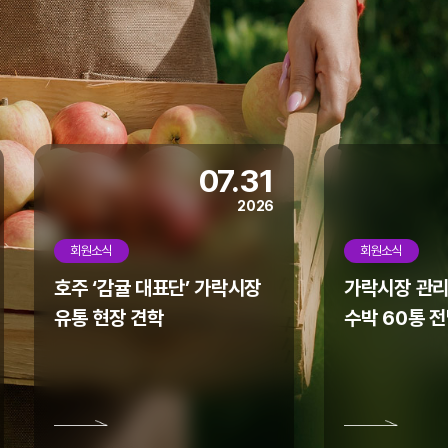
07.31
2026
회원소식
회원소식
호주 ‘감귤 대표단’ 가락시장
가락시장 관리
유통 현장 견학
수박 60통 