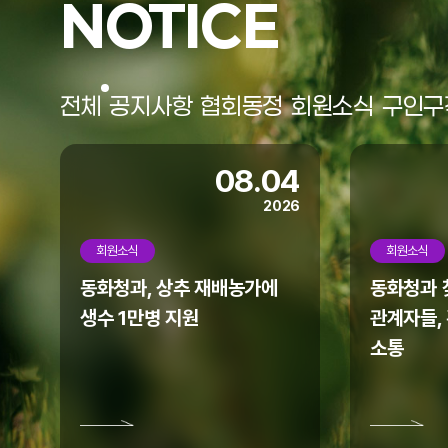
NOTICE
협회 홈페이지가 리뉴얼되었습니다.
모바일에서도 많은 이용 바랍니다.
전체
공지사항
협회동정
회원소식
구인구
08.04
2026
회원소식
회원소식
동화청과, 상추 재배농가에
동화청과 찾
생수 1만병 지원
관계자들,
소통