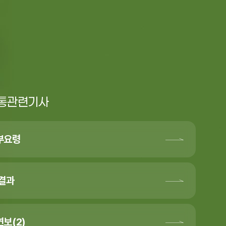
통관련기사
부요령
가결과
보(2)