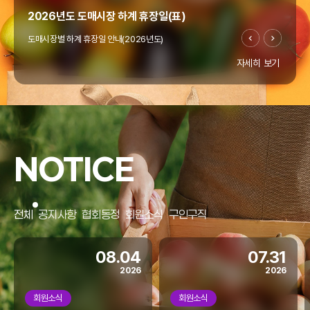
2026년도 도매시장 하계 휴장일(표)
도매시장별 하계 휴장일 안내(2026년도)
자세히 보기
"온라인도매시장 창업지원사업" 공고(~4/10까지)
우리협회에서는 열정과 꿈으로 미래 농업을 이끌 청년의
"온라인도매시장 창업지원사업"을 아래와 같이 모집
NOTICE
공고합니다.
홈페이지 리뉴얼
전체
공지사항
협회동정
회원소식
구인구직
협회 홈페이지가 리뉴얼되었습니다.
모바일에서도 많은 이용 바랍니다.
08.04
07.31
2026
2026
회원소식
회원소식