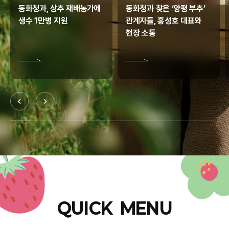
동화청과, 상추 재배농가에
동화청과 찾은 ‘양평 부추’
생수 1만병 지원
관계자들, 홍성호 대표와
현장 소통
QUICK MENU