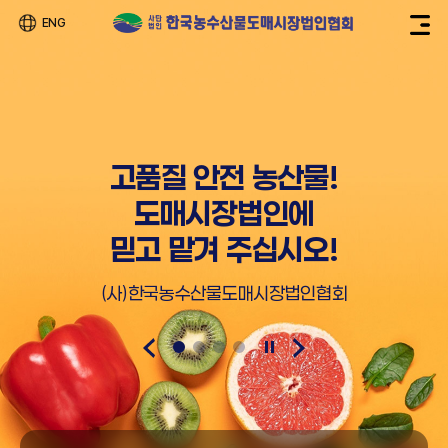
ENG
고품질 안전 농산물!
도매시장법인에
믿고 맡겨 주십시오!
(사)한국농수산물도매시장법인협회