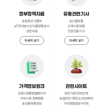
정부정책자료
유통관련기사
회원현황
농림축산식품부
농산물유통
자세히 보기
aT한국농수산식품유통공사
도매시장유통
관련자료
전문언론기사
자세히 보기
자세히 보기
가격정보링크
관련사이트
도매시장통합홈페이지
유관기관/관련단체
가락시장 경매현황
농업관련 대학/도서관/해외
농산물유통정보
기타생활정보사이트