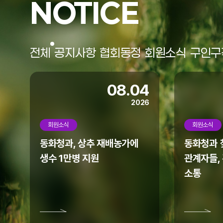
NOTICE
협회 홈페이지가 리뉴얼되었습니다.
모바일에서도 많은 이용 바랍니다.
전체
공지사항
협회동정
회원소식
구인구
08.04
2026
회원소식
회원소식
동화청과, 상추 재배농가에
동화청과 찾
생수 1만병 지원
관계자들,
소통