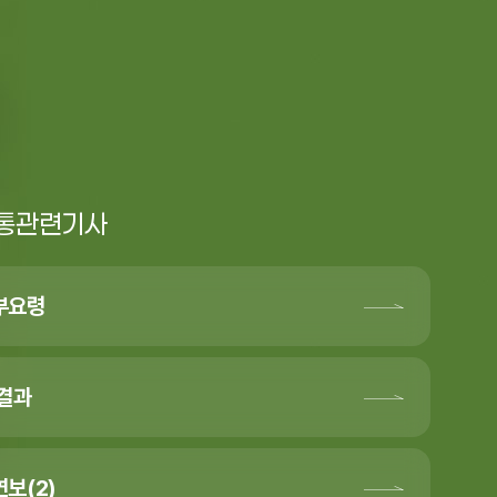
통관련기사
부요령
가결과
보(2)