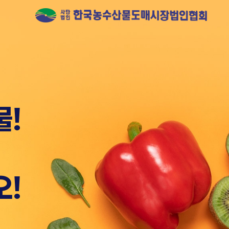
 유일하게
물!
오!