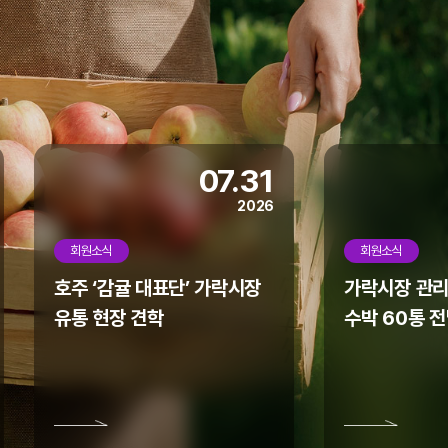
07.31
2026
회원소식
회원소식
호주 ‘감귤 대표단’ 가락시장
가락시장 관리
유통 현장 견학
수박 60통 