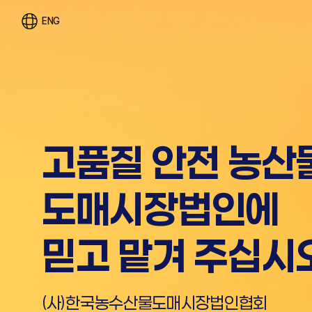
ENG
공영도매시장만이
고품질 안전 농산
"공개·경쟁"
도매시장법인에
거래체제 실현
믿고 맡겨 주십시
(사)한국농수산물도매시장법인협회