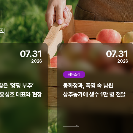
직
07.31
07.31
2026
2026
회원소식
은 ‘양평 부추’
동화청과, 폭염 속 남원
 홍성호 대표와 현장
상추농가에 생수 1만 병 전달