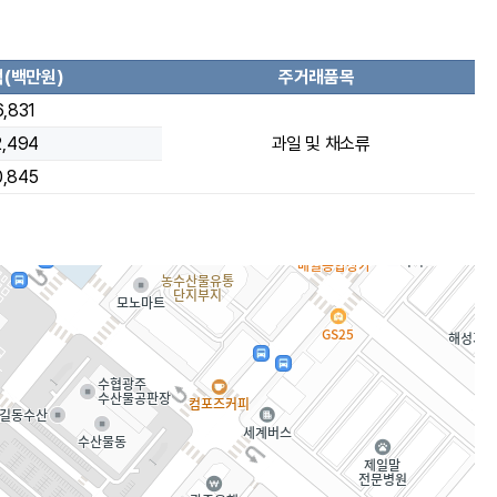
(백만원)
주거래품목
6,831
2,494
과일 및 채소류
0,845