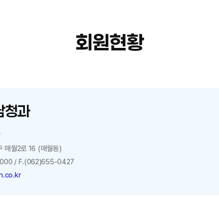
회원현황
남청과
삼
 매월2로 16 (매월동)
000 / F.(062)655-0427
m.co.kr