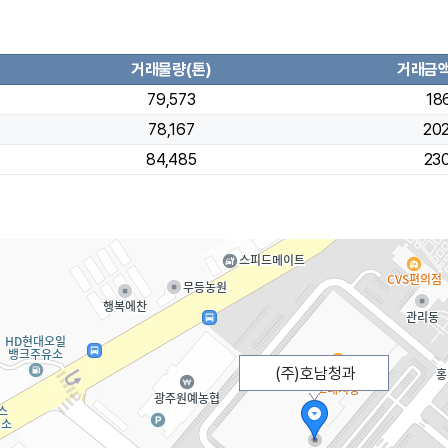
거래물량(톤)
거래금액
79,573
18
78,167
20
84,485
23
(주)호남청과