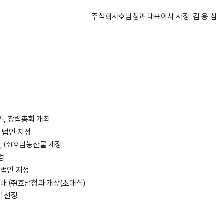
주식회사호남청과 대표이사 사장 김 용 삼
, 창립총회 개최
 법인 지정
, ㈜호남농산물 개장
경
법인 지정
내 ㈜호남청과 개장(초매식)
체 선정