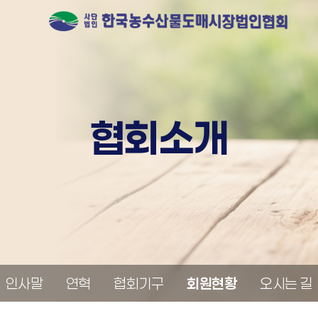
협회소개
인사말
연혁
협회기구
회원현황
오시는 길