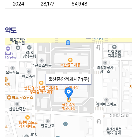
2024
28,177
64,948
약도
울산중앙청과시장(주)