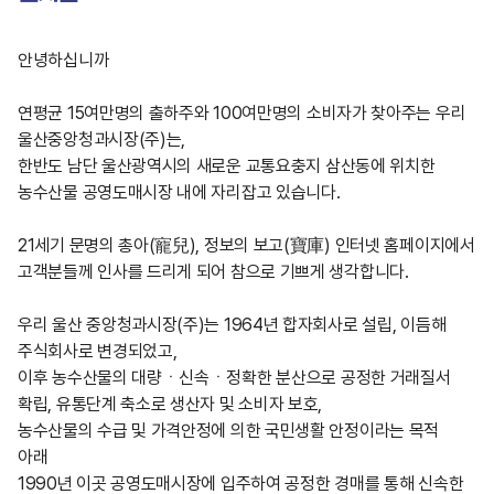
안녕하십니까
연평균 15여만명의 출하주와 100여만명의 소비자가 찾아주는 우리
울산중앙청과시장(주)는,
한반도 남단 울산광역시의 새로운 교통요충지 삼산동에 위치한
농수산물 공영도매시장 내에 자리잡고 있습니다.
21세기 문명의 총아(寵兒), 정보의 보고(寶庫) 인터넷 홈페이지에서
고객분들께 인사를 드리게 되어 참으로 기쁘게 생각합니다.
우리 울산 중앙청과시장(주)는 1964년 합자회사로 설립, 이듬해
주식회사로 변경되었고,
이후 농수산물의 대량ㆍ신속ㆍ정확한 분산으로 공정한 거래질서
확립, 유통단계 축소로 생산자 및 소비자 보호,
농수산물의 수급 및 가격안정에 의한 국민생활 안정이라는 목적
아래
1990년 이곳 공영도매시장에 입주하여 공정한 경매를 통해 신속한