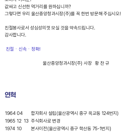
값싸고 신선한 먹거리를 원하십니까?
그렇다면 우리 울산중앙청과시장(주)를 꼭 한번 방문해 주십시오!
친절봉사로서 성심성의껏 모실 것을 약속드립니다.
감사합니다.
친절ㆍ신속ㆍ정확!
울산중앙청과시장(주) 사장 황 찬 규
연혁
1964
04
합자회사 설립(울산광역시 중구 옥교동 124번지)
1965
12
13
주식회사로 변경
1974
10
본사이전(울산광역시 중구 학산동 75-1번지)