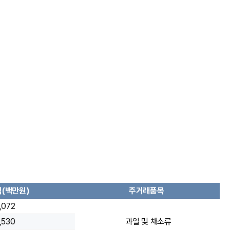
(백만원)
주거래품목
,072
,530
과일 및 채소류