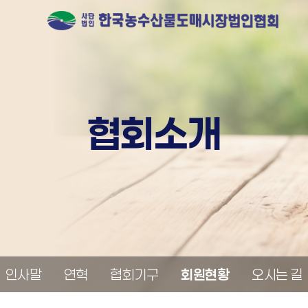
협회소개
인사말
연혁
협회기구
회원현황
오시는 길