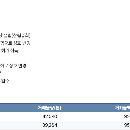
장 설립(창립총회)
합으로 상호 변경
 허가 취득
㈜로 상호 변경
경
 입주
거래물량(톤)
거래금액
42,040
92
39,264
95