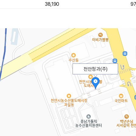
38,190
97
천안청과(주)