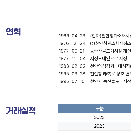
연혁
1969
04
23
(합자)천안청과소채시
1976
12
24
㈜천안청과소채시장조
1977
09
21
농수산물도매시장 개설
1977
11
04
지정도매인으로 지정
1983
02
02
천안영성청과도매시장
1995
03
28
천안청과㈜로 상호 변
1995
07
15
천안시 농산물도매시장
거래실적
구분
2022
2023