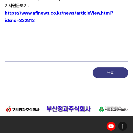
기사원문보기 :
https://www.aflnews.co.kr/news/articleView.html?
idxno=322812
목록