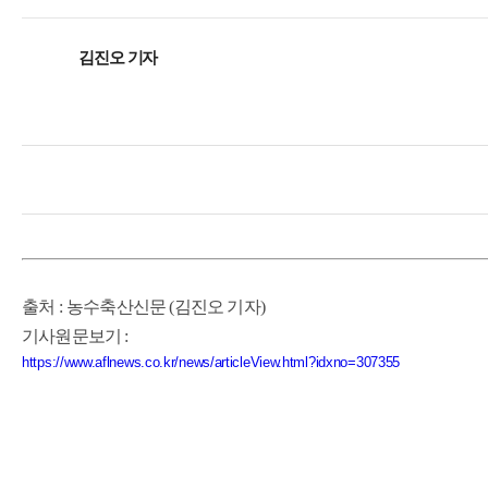
김진오 기자
출처
:
농수축산신문 (김진오 기자)
기사원문보
기 :
https://www.aflnews.co.kr/news/articleView.html?idxno=307355