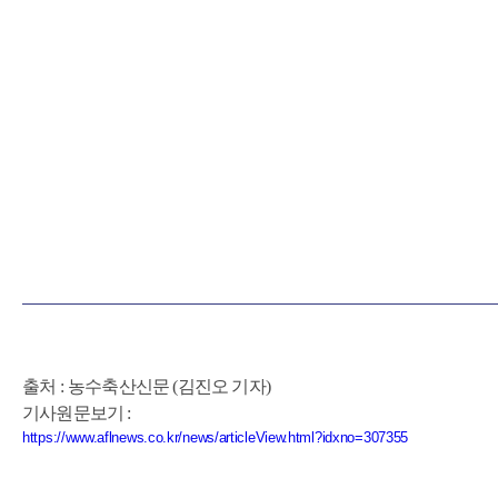
출처
:
농수축산신문 (김진오 기자)
기사원문보
기 :
https://www.aflnews.co.kr/news/articleView.html?idxno=307355