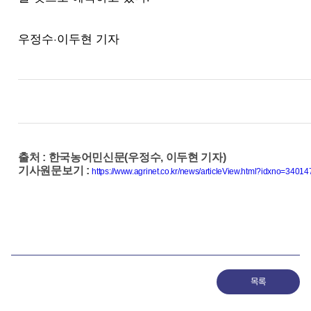
우정수·이두현 기자
출처
:
한국농어민신문(우정수, 이두현 기자)
기사원문보기
:
https://www.agrinet.co.kr/news/articleView.html?idxno=34014
목록