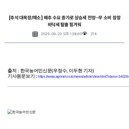
[추석 대목장/채소] 배추 수요 증가로 상승세 전망···무 소비 잠잠
바닥세 탈출 힘겨워
2025-09-23 오후 1:38:00
214
출처
:
한국농어민신문(우정수, 이두현 기자)
기사원문보기
:
https://www.agrinet.co.kr/news/articleView.html?idxno=34028