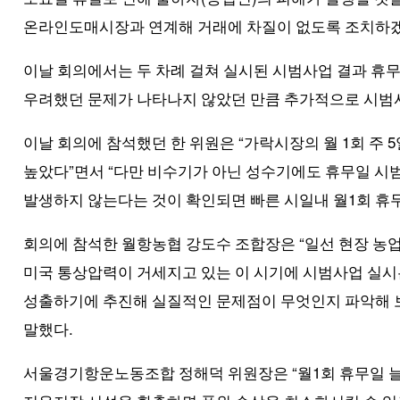
온라인도매시장과 연계해 거래에 차질이 없도록 조치하
이날 회의에서는 두 차례 걸쳐 실시된 시범사업 결과 휴무
우려했던 문제가 나타나지 않았던 만큼 추가적으로 시범
“
1
5
이날 회의에 참석했던 한 위원은
가락시장의 월
회 주
”
“
높았다
면서
다만 비수기가 아닌 성수기에도 휴무일 시
1
발생하지 않는다는 것이 확인되면 빠른 시일내 월
회 휴
“
회의에 참석한 월항농협 강도수 조합장은
일선 현장 농
미국 통상압력이 거세지고 있는 이 시기에 시범사업 실시
성출하기에 추진해 실질적인 문제점이 무엇인지 파악해 보
.
말했다
“
1
서울경기항운노동조합 정해덕 위원장은
월
회 휴무일 