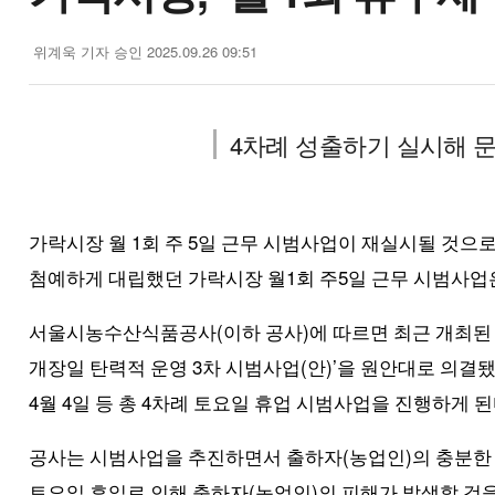
위계욱 기자
승인 2025.09.26 09:51
4차례 성출하기 실시해 
1
5
가락시장 월
회 주
일 근무 시범사업이 재실시될 것으
1
5
첨예하게 대립했던 가락시장 월
회 주
일 근무 시범사업
(
)
서울시농수산식품공사
이하 공사
에 따르면 최근 개최
3
(
)’
개장일 탄력적 운영
차 시범사업
안
을 원안대로 의결
4
4
4
월
일 등 총
차례 토요일 휴업 시범사업을 진행하게 
(
)
공사는 시범사업을 추진하면서 출하자
농업인
의 충분한
(
)
토요일 휴일로 인해 출하자
농업인
의 피해가 발생할 것