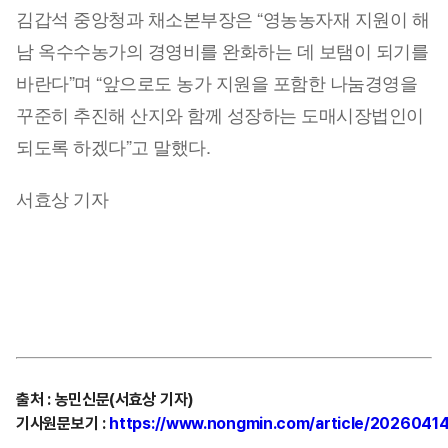
김갑석 중앙청과 채소본부장은 “영농농자재 지원이 해
남 옥수수농가의 경영비를 완화하는 데 보탬이 되기를
바란다”며 “앞으로도 농가 지원을 포함한 나눔경영을
꾸준히 추진해 산지와 함께 성장하는 도매시장법인이
되도록 하겠다”고 말했다.
서효상 기자
출처
:
농민신문(서효상
기자)
기사원문보기
:
https://www.nongmin.com/article/2026041