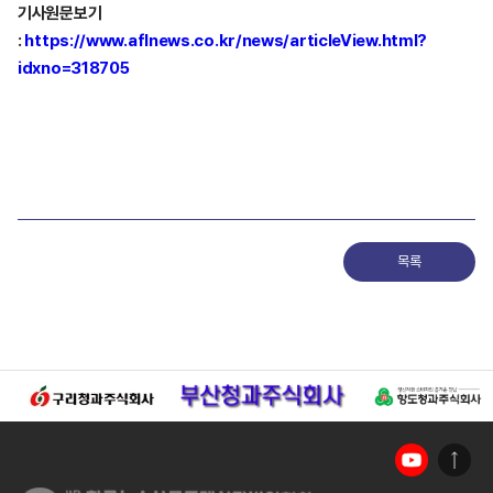
기사원문보기
:
https://www.aflnews.co.kr/news/articleView.html?
idxno=318705
목록