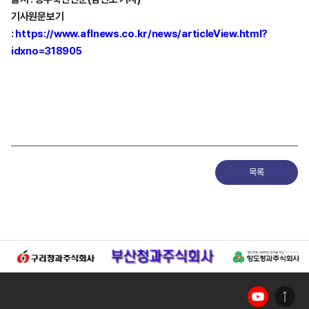
기사원문보기
:
https://www.aflnews.co.kr/news/articleView.html?
idxno=318905
목록