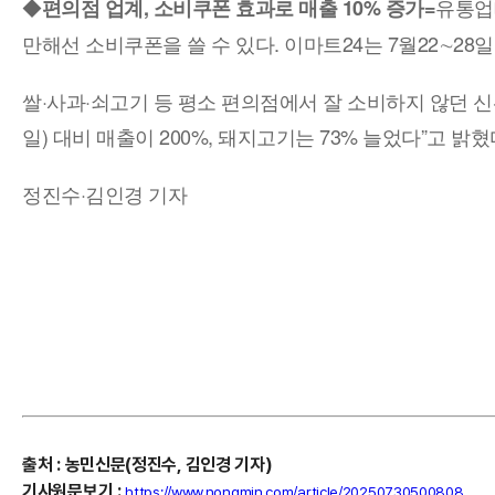
◆
유통업
편의점 업계, 소비쿠폰 효과로 매출 10% 증가=
만해선 소비쿠폰을 쓸 수 있다. 이마트24는 7월22∼28일
쌀·사과·쇠고기 등 평소 편의점에서 잘 소비하지 않던 신선
일) 대비 매출이 200%, 돼지고기는 73% 늘었다”고 밝혔다.
정진수·김인경 기자
출처
:
농민신문(정진수, 김인경
기자)
기사원문보기
:
https://www.nongmin.com/article/20250730500808