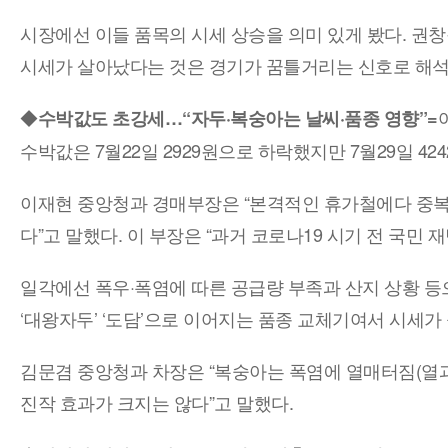
시장에선 이들 품목의 시세 상승을 의미 있게 봤다. 권
시세가 살아났다는 것은 경기가 꿈틀거리는 신호로 해석할
◆
수박값도 초강세…“자두·복숭아는 날씨·품종 영향”=
수박값은 7월22일 2929원으로 하락했지만 7월29일 42
이재현 중앙청과 경매부장은 “본격적인 휴가철에다 중복
다”고 말했다. 이 부장은 “과거 코로나19 시기 전 국
일각에선 폭우·폭염에 따른 공급량 부족과 산지 상황 등
‘대왕자두’ ‘도담’으로 이어지는 품종 교체기여서 시세가 
김문겸 중앙청과 차장은 “복숭아는 폭염에 열매터짐(열과
진작 효과가 크지는 않다”고 말했다.