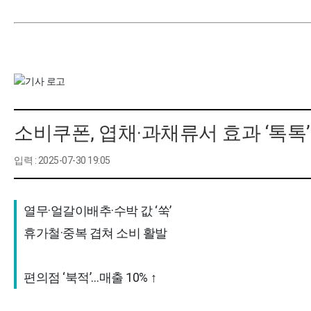
소비쿠폰, 엽채·과채류서 효과 ‘톡톡’
입력 : 2025-07-30 19:05
열무·얼갈이배추·수박 값 ‘쑥’ 

휴가철·중복 겹쳐 소비 활발 

편의점 ‘북적’…매출 10% ↑