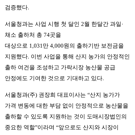
검증했다
.
서울청과는 사업 시행 첫 달인
2
월 한달간 과일
·
채소 출하처 총
74
곳을
대상으로
1,031
만
4,000
원의 출하기반 보전금을
지원했다
.
이번 사업을 통해 산지 농가의 안정적인
출하 여건을 조성하고 가락시장 농산물 공급
안정에도 기여한 것으로 기대하고 있다
.
서울청과
(
주
)
권장희 대표이사는
“
산지 농가가
가격 변동에 대한 부담 없이 안정적으로 농산물을
출하할 수 있도록 지원하는 것이 도매시장법인의
중요한 역할
”
이라며
“
앞으로도 산지와 시장이