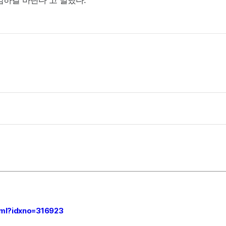
임하길 바란다”고 말했다.
html?idxno=316923