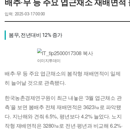
배추·무 등 주요 엽근채소 재배면적
입력 : 2025-03-17 00:00
봄무, 전년대비 12% 증가
이미지투데이
배추·무 등 주요 엽근채소의 봄작형 재배면적이 일제
히 늘어날 것으로 관측됐다.
한국농촌경제연구원이 최근 내놓은 ‘3월 엽근채소 관
측’을 보면 봄배추 전체 재배면적은 3623㏊로 파악됐
다. 지난해와 견줘 6.5%, 평년보다 4.2% 늘었다. 노지
작형 재배면적은 3280㏊로 전년·평년과 비교해 6.2%·