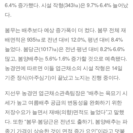
6.4% 증가했다. 시설 작형(343㏊)은 9.7%·6.4% 늘어났
다.
봄무는 배추보다 예상 증가폭이 더 컸다. 봄무 전체 재
배면적은 935㏊로 전년 대비 12.0%, 평년 대비 8.4%
늘었다. 봄당근(1017㏊)은 전년·평년 대비 8.2%·6.6%
많고, 봄양배추는 5.6%·1.6% 증가할 것으로 예측됐다.
농경연에 따르면 이들 엽근채소의 시설 작형은 14일
기준 정식(아주심기)이 끝났고 노지는 진행 중이다.
지선우 농경연 엽근채소관측팀장은 “배추는 육묘기 시
세가 높고 여름배추 공급의 변동성을 완화하기 위한
저장수요가 늘면서 재배(의향)면적도 늘었다”고 말했
다. 또한 “봄무·봄당근은 전년도 출하기, 봄양배추는 파
종기 가격이 상승한 것이 면적 증가 요인”이라고 덧붙