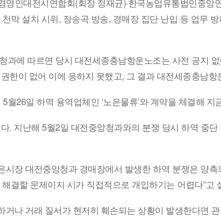
경영인대전시연합회(회장 정재균)·한국농업유통법인중앙연
천막 설치 시위, 장송곡 방송, 경매장 집단 난입 등 업무 
앙청과에 따르면 당시 대전세종충남항운노조는 사전 공지 
권한이 없어 이에 응하지 못했고, 그 결과 대전세종충남
5월26일 하역 용역업체인 ‘노은물류’와 계약을 체결해 지
. 지난해 5월2일 대전중앙청과와의 분쟁 당시 하역 중단 의
 노은시장 대전중앙청과 경매장에서 발생한 하역 분쟁은 양측
해 해결할 문제이지 시가 직접적으로 개입하기는 어렵다”고 
하거나 거래 질서가 현저히 훼손되는 상황이 발생한다면 관