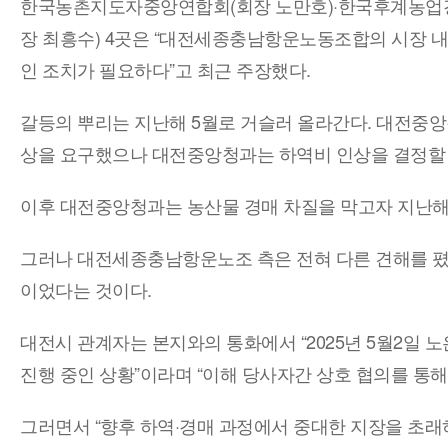
한국농촌지도자중앙연합회(회장 노만호)·한국후계농업
장 최흥수) 4곳은 “대전세종충남항운노동조합의 시장 내 
인 조치가 필요하다”고 최근 주장했다.
갈등의 뿌리는 지난해 5월로 거슬러 올라간다. 대전중
상을 요구했으나 대전중앙청과는 하역비 인상을 결정할 
이후 대전중앙청과는 농산물 경매 차질을 막고자 지난해 
그러나 대전세종충남항운노조 측은 전혀 다른 견해를 폈다
이었다는 것이다.
대전시 관계자는 본지와의 통화에서 “2025년 5월2일
진행 중인 상황”이라며 “이해 당사자간 상호 협의를 통
그러면서 “향후 하역·경매 과정에서 중대한 지장을 초래