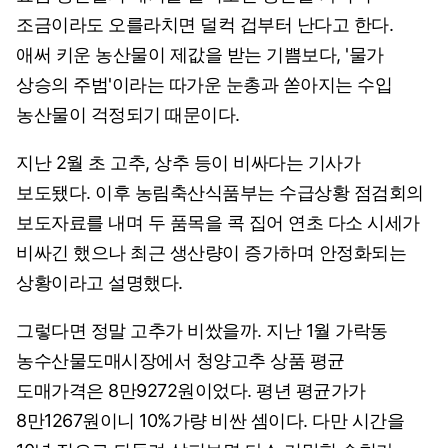
조금이라도 오를라치면 덜컥 겁부터 난다고 한다.
애써 키운 농산물이 제값을 받는 기쁨보다, '물가
상승의 주범'이라는 따가운 눈총과 쏟아지는 수입
농산물이 걱정되기 때문이다.
지난 2월 초 고추, 상추 등이 비싸다는 기사가
보도됐다. 이후 농림축산식품부는 수급상황 점검회의
보도자료를 내며 두 품목을 콕 집어 연초 다소 시세가
비싸긴 했으나 최근 생산량이 증가하며 안정화되는
상황이라고 설명했다.
그렇다면 정말 고추가 비쌌을까. 지난 1월 가락동
농수산물도매시장에서 청양고추 상품 평균
도매가격은 8만9272원이었다. 평년 평균가가
8만1267원이니 10%가량 비싼 셈이다. 다만 시간을