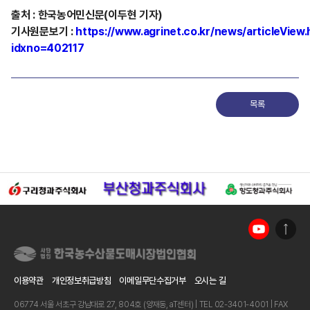
출처
:
한국농어민신문(이두현 기자)
기사원문보기
:
https://www.agrinet.co.kr/news/articleView.
idxno=402117
목록
이용약관
개인정보취급방침
이메일무단수집거부
오시는 길
06774 서울 서초구 강남대로 27, 804호 (양재동, aT센터) | TEL 02-3401-4001 | FAX