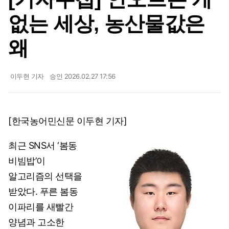
없는 세상, 농산물값은
왜
이두현 기자
승인 2026.02.27 17:56
[한국농어민신문 이두현 기자]
최근 SNS서 ‘봄동
비빔밥’이
알고리즘의 선택을
받았다. 푸른 봄동
이파리를 새빨간
양념과 고소한