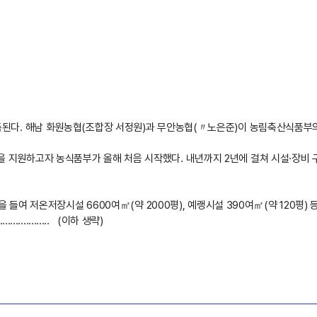
된다. 해남 화원농협(조합장 서정원)과 무안농협(〃노은준)이 농림축산식품부의 
지원하고자 농식품부가 올해 처음 시작했다. 내년까지 2년에 걸쳐 시설·장비 구
을 들여 저온저장시설 6600여㎡(약 2000평), 예랭시설 390여㎡(약 120평
........... (이하 생략)