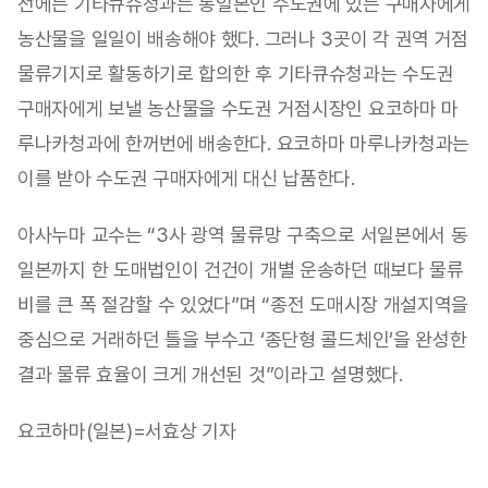
전에는 기타큐슈청과는 동일본인 수도권에 있는 구매자에게
농산물을 일일이 배송해야 했다. 그러나 3곳이 각 권역 거점
물류기지로 활동하기로 합의한 후 기타큐슈청과는 수도권
구매자에게 보낼 농산물을 수도권 거점시장인 요코하마 마
루나카청과에 한꺼번에 배송한다. 요코하마 마루나카청과는
이를 받아 수도권 구매자에게 대신 납품한다.
아사누마 교수는 “3사 광역 물류망 구축으로 서일본에서 동
일본까지 한 도매법인이 건건이 개별 운송하던 때보다 물류
비를 큰 폭 절감할 수 있었다”며 “종전 도매시장 개설지역을
중심으로 거래하던 틀을 부수고 ‘종단형 콜드체인’을 완성한
결과 물류 효율이 크게 개선된 것”이라고 설명했다.
요코하마(일본)=서효상 기자