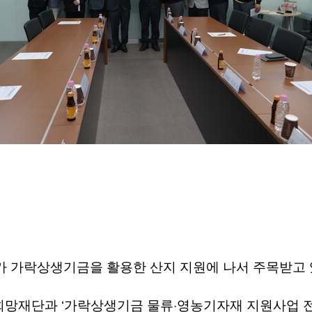
가 가락상생기금을 활용한 산지 지원에 나서 주목받고
‘
·
촌희망재단과
가락상생기금 물류
영농기자재 지원사업 