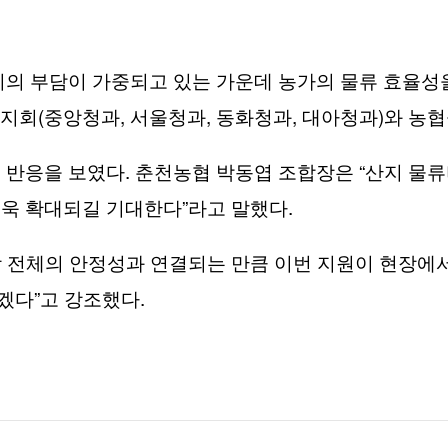
지의 부담이 가중되고 있는 가운데 농가의 물류 효율성
(
,
,
,
)
장지회
중앙청과
서울청과
동화청과
대아청과
와 농
.
“
 반응을 보였다
춘천농협 박동엽 조합장은
산지 물류
”
.
더욱 확대되길 기대한다
라고 말했다
 전체의 안정성과 연결되는 만큼 이번 지원이 현장에서
”
.
가겠다
고 강조했다