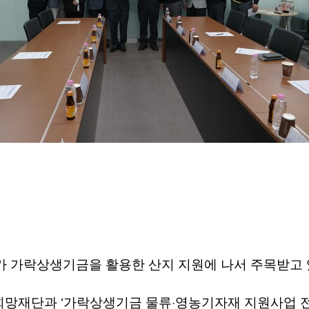
가 가락상생기금을 활용한 산지 지원에 나서 주목받고
‘
·
촌희망재단과
가락상생기금 물류
영농기자재 지원사업 