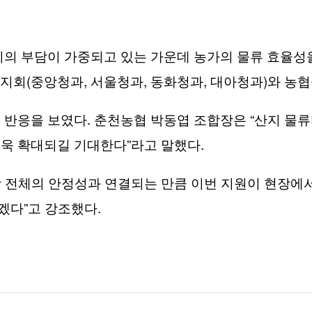
지의 부담이 가중되고 있는 가운데 농가의 물류 효율성
(
,
,
,
)
장지회
중앙청과
서울청과
동화청과
대아청과
와 농
.
“
 반응을 보였다
춘천농협 박동엽 조합장은
산지 물류
”
.
더욱 확대되길 기대한다
라고 말했다
 전체의 안정성과 연결되는 만큼 이번 지원이 현장에서
”
.
가겠다
고 강조했다