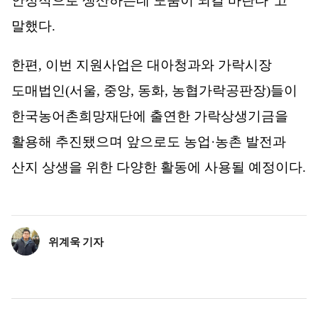
안정적으로 생산하는데 도움이 되길 바란다
”
고
말했다
.
한편
,
이번 지원사업은 대아청과와 가락시장
도매법인
(
서울
,
중앙
,
동화
,
농협가락공판장
)
들이
한국농어촌희망재단에 출연한 가락상생기금을
활용해 추진됐으며 앞으로도 농업
·
농촌 발전과
산지 상생을 위한 다양한 활동에 사용될 예정이다
.
위계욱 기자