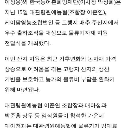
이상용
)
와 한국농어촌희망재단
(
이사장 박상희
)
은
지난
15
일 대관령원예농협
(
조합장 이준연
),
케이팜영농조합법인 등 고랭지 배추 주산지에서
우수 출하조직을 대상으로 물류기자재 지원
전달식을 개최했다
.
이번 산지 지원은 최근 기후변화와 농자재 가격
상승으로 어려움을 겪는 고랭지 산지의 생산
기반을 보호하고 농가의 물류비 부담을 완화키
위해 마련됐다
.
대관령원예농협 이준연 조합장과 대아청과
박준홍 상무 등 임직원들이 참석한 가운데
대아청과는 대관령원예농협에 물류기기 임대료