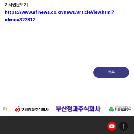
기사원문보기 :
https://www.aflnews.co.kr/news/articleView.html?
idxno=322812
목록