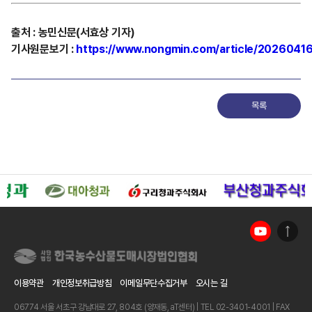
출처
:
농민신문(서효상
기자)
기사원문보기
:
https://www.nongmin.com/article/202604
목록
이용약관
개인정보취급방침
이메일무단수집거부
오시는 길
06774 서울 서초구 강남대로 27, 804호 (양재동, aT센터) | TEL 02-3401-4001 | FAX