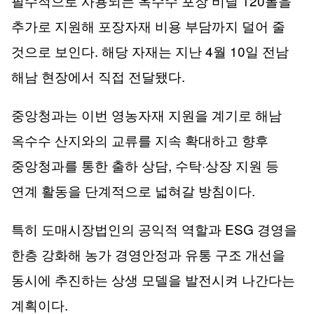
120
필수적으로 사용되는 옥수수 포장 비닐
롤을
추가로 지원해 포장자재 비용 부담까지 덜어 줄
.
4
10
것으로 보인다
해당 자재는 지난
월
일 전남
.
해남 현장에서 직접 전달됐다
중앙청과는 이번 영농자재 지원을 계기로 해남
옥수수 산지와의 교류를 지속 확대하고 향후
,
·
중앙청과를 통한 출하 상담
수탁
상장 지원 등
.
연계 활동을 단계적으로 넓혀갈 방침이다
ESG
특히 도매시장법인의 공익적 역할과
경영을
한층 강화해 농가 경영안정과 유통 구조 개선을
동시에 추진하는 상생 모델을 발전시켜 나간다는
.
계획이다