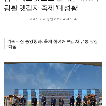
광활 햇감자 축제 ‘대성황’
위계욱 기자
승인 2026.04.24 10:47
가락시장 중앙청과, 축제 참여해 햇감자 유통 앞장
‘다짐’