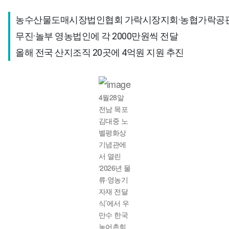
농수산물도매시장법인협회 가락시장지회·농협가락공판
무진·놀부 영농법인에 각 2000만원씩 전달 

올해 전국 산지조직 20곳에 4억원 지원 추진
4월28알
전남 목포
김대중 노
벨평화상
기념관에
서 열린
‘2026년 물
류·영농기
자재 전달
식’에서 우
만수 한국
농어촌희