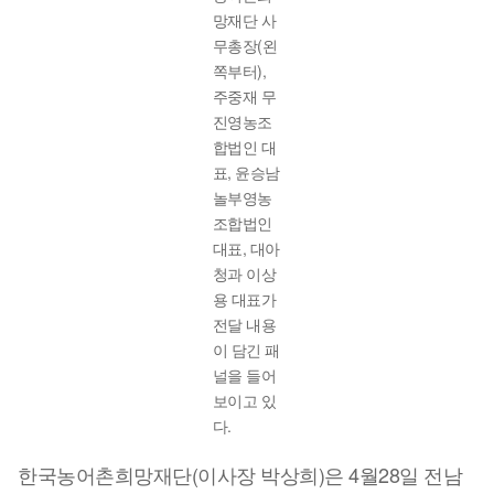
망재단 사
무총장(왼
쪽부터),
주중재 무
진영농조
합법인 대
표, 윤승남
놀부영농
조합법인
대표, 대아
청과 이상
용 대표가
전달 내용
이 담긴 패
널을 들어
보이고 있
다.
한국농어촌희망재단(이사장 박상희)은 4월28일 전남