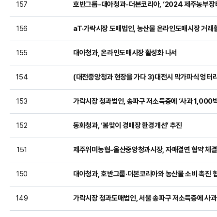
157
호반그룹-대아청과-더본코리아, ‘2024 제주농부장터
156
aT·가락시장 도매법인, 농산물 온라인도매시장 거래
155
대아청과, 온라인도매시장 활성화 나서
154
(대전중앙청과 현장을 가다 3)대전시 막가파식 엉터
153
가락시장 청과법인, 송파구 저소득층에 ‘사과 1,000
152
동화청과, ‘봄맞이 경매장 환경개선’ 추진
151
제주위미농협-울산중앙청과시장, 자매결연 협약 체
150
대아청과, 호반그룹·더본코리아와 농산물 소비 촉진 
149
가락시장 청과도매법인, 서울 송파구 저소득층에 사과 