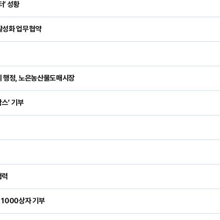
’ 성황
활성화 업무협약
리 행정, 노은농산물도매시장
박스’ 기부
결
협력
1000상자 기부