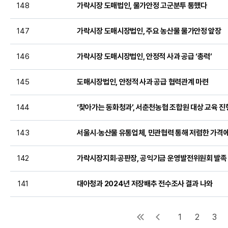
148
가락시장 도매법인, 물가안정 고군분투 통했다
147
가락시장 도매시장법인, 주요 농산물 물가안정 앞장
146
가락시장 도매시장법인, 안정적 사과 공급 ‘총력’
145
도매시장법인, 안정적 사과 공급 협력관계 마련
144
‘찾아가는 동화청과’, 서춘천농협 조합원 대상 교육 진
143
서울시·농산물 유통업체, 민관협력 통해 저렴한 가격에
142
가락시장지회·공판장, 공익기금 운영발전위원회 발족
141
대아청과 2024년 저장배추 전수조사 결과 나와
1
2
3