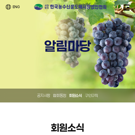
ENG
알림마당
공지사항
협회동정
회원소식
구인구직
회원소식