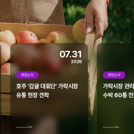
07.31
2026
회원소식
회원소식
호주 ‘감귤 대표단’ 가락시장
가락시장 관리
유통 현장 견학
수박 60통 