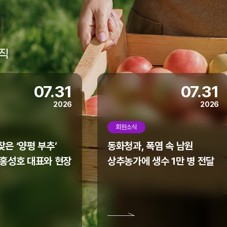
직
07.31
07.31
2026
2026
회원소식
은 ‘양평 부추’
동화청과, 폭염 속 남원
 홍성호 대표와 현장
상추농가에 생수 1만 병 전달