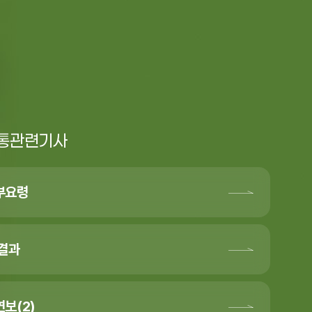
통관련기사
부요령
가결과
보(2)