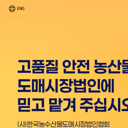
ENG
공영도매시장만이
고품질 안전 농산
"공개·경쟁"
도매시장법인에
거래체제 실현
믿고 맡겨 주십시