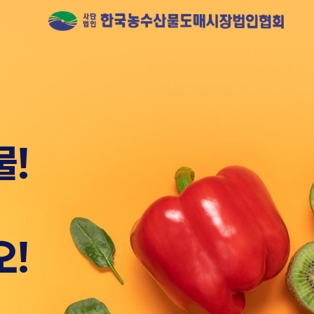
 유일하게
물!
오!