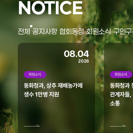
NOTICE
협회 홈페이지가 리뉴얼되었습니다.
모바일에서도 많은 이용 바랍니다.
전체
공지사항
협회동정
회원소식
구인구
08.04
2026
회원소식
회원소식
동화청과, 상추 재배농가에
동화청과 찾
생수 1만병 지원
관계자들,
소통