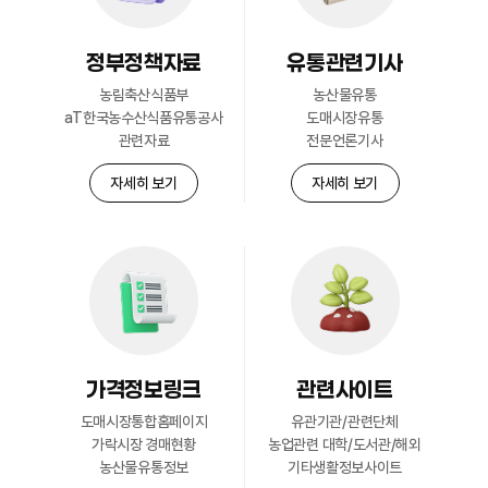
정부정책자료
유통관련기사
회원현황
농림축산식품부
농산물유통
자세히 보기
aT한국농수산식품유통공사
도매시장유통
관련자료
전문언론기사
자세히 보기
자세히 보기
가격정보링크
관련사이트
도매시장통합홈페이지
유관기관/관련단체
가락시장 경매현황
농업관련 대학/도서관/해외
농산물유통정보
기타생활정보사이트