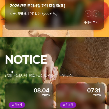
2026년도 도매시장 하계 휴장일(표)
도매시장별 하계 휴장일 안내(2026년도)
자세히 보기
"온라인도매시장 창업지원사업" 공고(~4/10까지)
우리협회에서는 열정과 꿈으로 미래 농업을 이끌 청년의
"온라인도매시장 창업지원사업"을 아래와 같이 모집
NOTICE
공고합니다.
홈페이지 리뉴얼
전체
공지사항
협회동정
회원소식
구인구직
협회 홈페이지가 리뉴얼되었습니다.
모바일에서도 많은 이용 바랍니다.
08.04
07.31
2026
2026
회원소식
회원소식