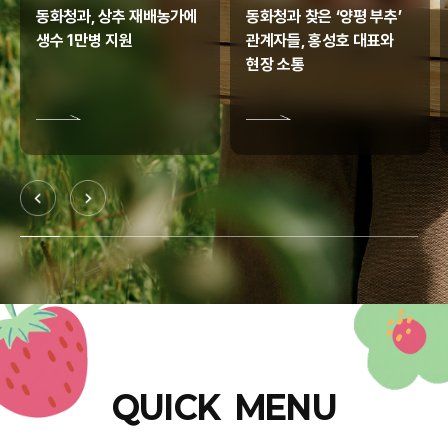
동화청과, 상추 재배농가에
동화청과 찾은 ‘양평 부추’
생수 1만병 지원
관계자들, 홍성호 대표와
현장 소통
QUICK MENU