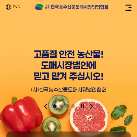
ENG
고품질 안전 농산물!
도매시장법인에
믿고 맡겨 주십시오!
(사)한국농수산물도매시장법인협회