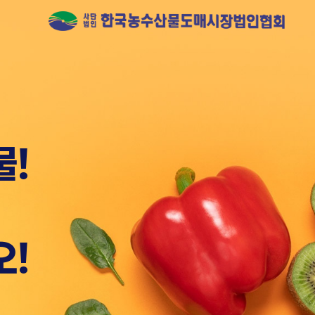
 유일하게
물!
오!