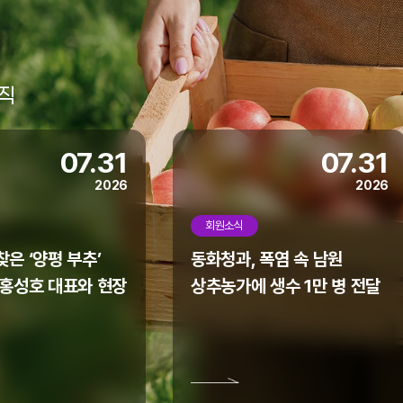
직
07.31
07.31
2026
2026
회원소식
은 ‘양평 부추’
동화청과, 폭염 속 남원
 홍성호 대표와 현장
상추농가에 생수 1만 병 전달