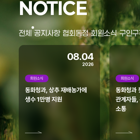
NOTICE
협회 홈페이지가 리뉴얼되었습니다.
모바일에서도 많은 이용 바랍니다.
전체
공지사항
협회동정
회원소식
구인구
08.04
2026
회원소식
회원소식
동화청과, 상추 재배농가에
동화청과 찾
생수 1만병 지원
관계자들,
소통