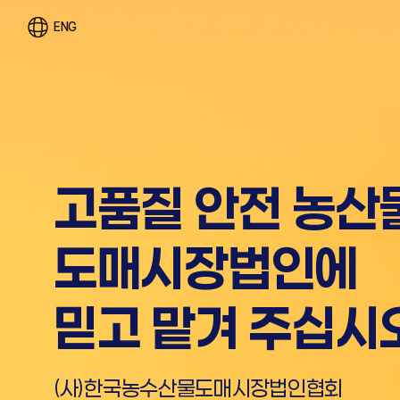
ENG
공영도매시장만이
고품질 안전 농산
"공개·경쟁"
도매시장법인에
거래체제 실현
믿고 맡겨 주십시
(사)한국농수산물도매시장법인협회