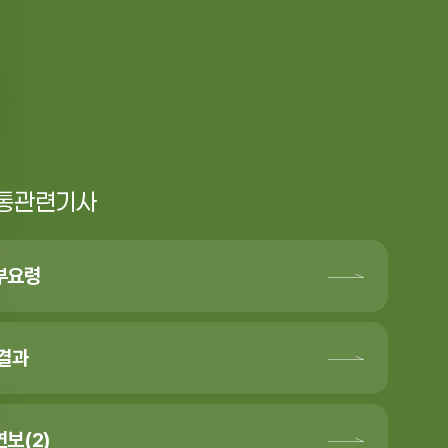
통관련기사
부요령
가결과
보(2)