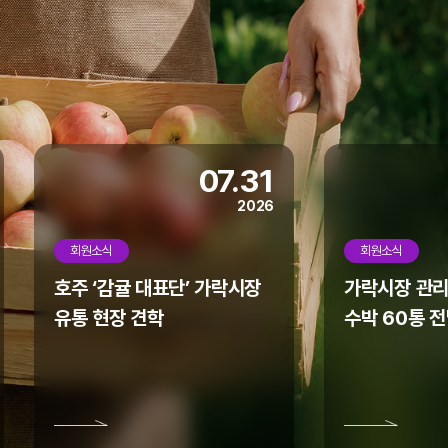
07.31
2026
회원소식
회원소식
호주 ‘감귤 대표단’ 가락시장
가락시장 관리
유통 현장 견학
수박 60통 